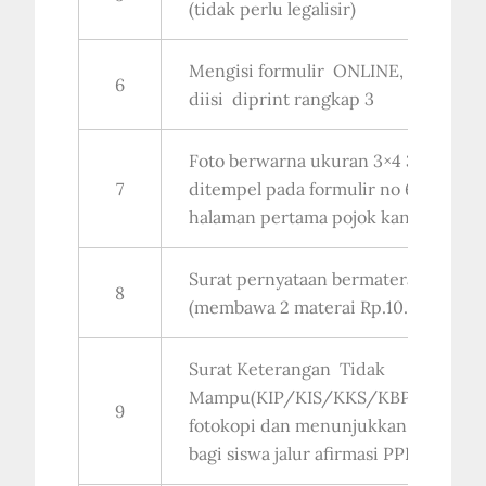
(tidak perlu legalisir)
Mengisi formulir ONLINE, setelah
6
diisi diprint rangkap 3
Foto berwarna ukuran 3×4 3 lb untu
7
ditempel pada formulir no 6 di
halaman pertama pojok kanan atas.
Surat pernyataan bermaterai
8
(membawa 2 materai Rp.10.000,-)
Surat Keterangan Tidak
Mampu(KIP/KIS/KKS/KBPTN/SK
9
fotokopi dan menunjukkan aslinya)
bagi siswa jalur afirmasi PPDB Tahap 