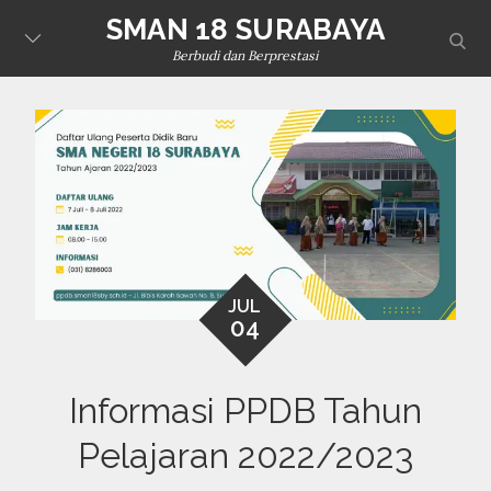
Skip
SMAN 18 SURABAYA
sear
to
Berbudi dan Berprestasi
content
JUL
04
Informasi PPDB Tahun
Pelajaran 2022/2023