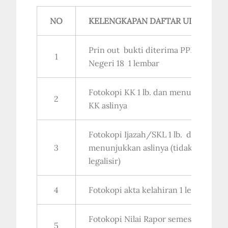
NO
KELENGKAPAN DAFTAR ULANG
Prin out bukti diterima PPDB di S
1
Negeri 18 1 lembar
Fotokopi KK 1 lb. dan menunjukkan
2
KK aslinya
Fotokopi Ijazah/SKL 1 lb. dan
3
menunjukkan aslinya (tidak perlu
legalisir)
4
Fotokopi akta kelahiran 1 lembar
Fotokopi Nilai Rapor semester 1-5
5