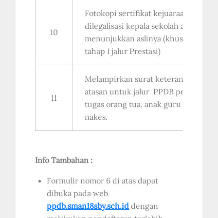
Fotokopi sertifikat kejuaraan
dilegalisasi kepala sekolah asal dan
10
menunjukkan aslinya (khusus PPDB
tahap I jalur Prestasi)
Melampirkan surat keterangan dari
atasan untuk jalur PPDB perpindah
11
tugas orang tua, anak guru dan anak
nakes.
Info Tambahan :
Formulir nomor 6 di atas dapat
dibuka pada web
ppdb.sman18sby.sch.id
dengan