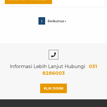
1
Berikutnya »
Informasi Lebih Lanjut Hubungi
031
8286003
KLIK DISINI