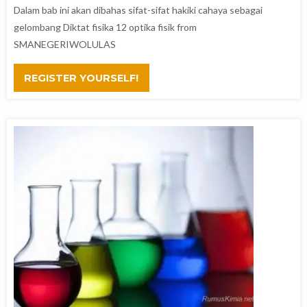
Dalam bab ini akan dibahas sifat-sifat hakiki cahaya sebagai
gelombang Diktat fisika 12 optika fisik from
SMANEGERIWOLULAS
REGISTER YOURSELF!