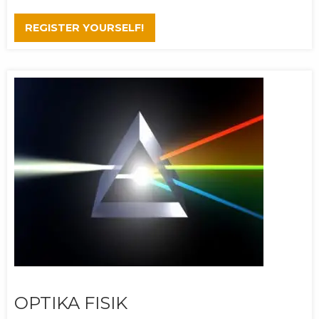
REGISTER YOURSELF!
OPTIKA FISIK