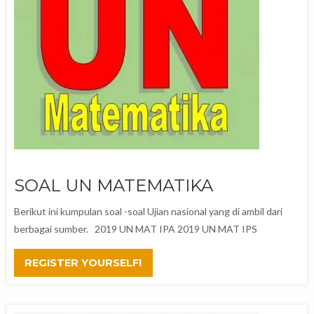
SOAL UN MATEMATIKA
Berikut ini kumpulan soal -soal Ujian nasional yang di ambil dari
berbagai sumber. 2019 UN MAT IPA 2019 UN MAT IPS
REGISTER YOURSELF!