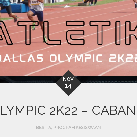
NOV
14
LYMPIC 2K22 – CABAN
,
BERITA
PROGRAM KESISWAAN